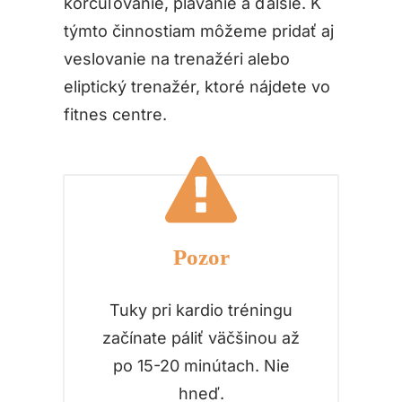
korčuľovanie, plávanie a ďalšie. K
týmto činnostiam môžeme pridať aj
veslovanie na trenažéri alebo
eliptický trenažér, ktoré nájdete vo
fitnes centre.
Pozor
Tuky pri kardio tréningu
začínate páliť väčšinou až
po 15-20 minútach. Nie
hneď.