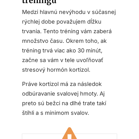
tréningu
Medzi hlavnú nevýhodu v súčasnej
rýchlej dobe považujem dĺžku
trvania. Tento tréning vám zaberá
množstvo času. Okrem toho, ak
tréning trvá viac ako 30 minút,
začne sa vám v tele uvoľňovať
stresový hormón kortizol.
Práve kortizol má za následok
odbúravanie svalovej hmoty. Aj
preto sú bežci na dlhé trate takí
štíhli a s minimom svalov.