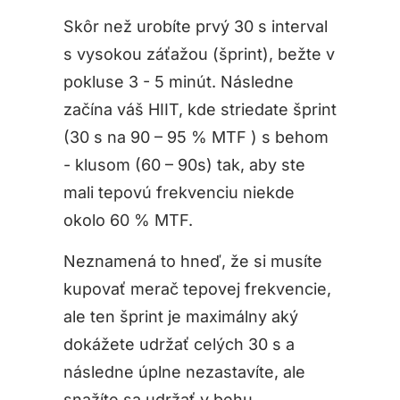
Skôr než urobíte prvý 30 s interval
s vysokou záťažou (šprint), bežte v
pokluse 3 - 5 minút. Následne
začína váš HIIT, kde striedate šprint
(30 s na 90 – 95 % MTF ) s behom
- klusom (60 – 90s) tak, aby ste
mali tepovú frekvenciu niekde
okolo 60 % MTF.
Neznamená to hneď, že si musíte
kupovať merač tepovej frekvencie,
ale ten šprint je maximálny aký
dokážete udržať celých 30 s a
následne úplne nezastavíte, ale
snažíte sa udržať v behu.