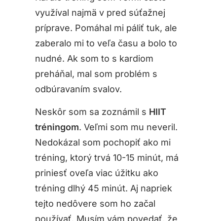
využíval najmä v pred súťažnej
príprave. Pomáhal mi páliť tuk, ale
zaberalo mi to veľa času a bolo to
nudné. Ak som to s kardiom
preháňal, mal som problém s
odbúravaním svalov.
Neskôr som sa zoznámil s
HIIT
tréningom
. Veľmi som mu neveril.
Nedokázal som pochopiť ako mi
tréning, ktorý trvá 10-15 minút, má
priniesť oveľa viac úžitku ako
tréning dlhý 45 minút. Aj napriek
tejto nedôvere som ho začal
používať. Musím vám povedať, že