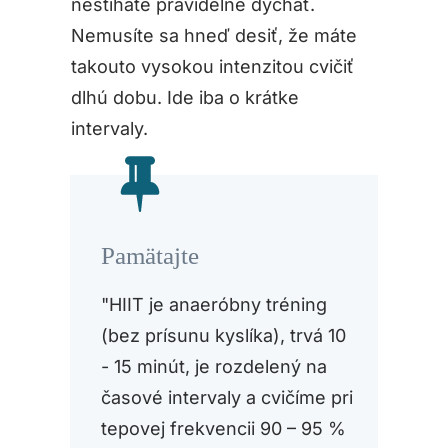
nestíhate pravidelne dýchať.
Nemusíte sa hneď desiť, že máte
takouto vysokou intenzitou cvičiť
dlhú dobu. Ide iba o krátke
intervaly.
Pamätajte
"HIIT je anaeróbny tréning
(bez prísunu kyslíka), trvá 10
- 15 minút, je rozdelený na
časové intervaly a cvičíme pri
tepovej frekvencii 90 – 95 %