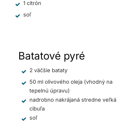
1 citrón
soľ
Batatové pyré
2 väčšie bataty
50 ml olivového oleja (vhodný na
tepelnú úpravu)
nadrobno nakrájaná stredne veľká
cibuľa
soľ