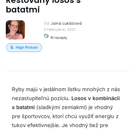
Restovaný losos s
batatmi
Od
Jana Lukáčová
2 februára, 2021
fit recepty
💪
High Protein
Ryby majú v jedálnom lístku mnohých z nás
nezastupiteľnú pozíciu.
Losos v kombinácii
s batatmi
(sladkými zemiakmi) je vhodný
pre športovcov, ktorí chcú využiť energiu z
tukov efektívnejšie. Je vhodný tiež pre