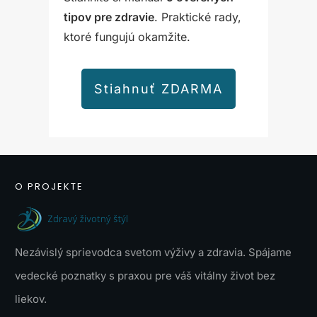
tipov pre zdravie
. Praktické rady,
ktoré fungujú okamžite.
Stiahnuť ZDARMA
O PROJEKTE
Nezávislý sprievodca svetom výživy a zdravia. Spájame
vedecké poznatky s praxou pre váš vitálny život bez
liekov.