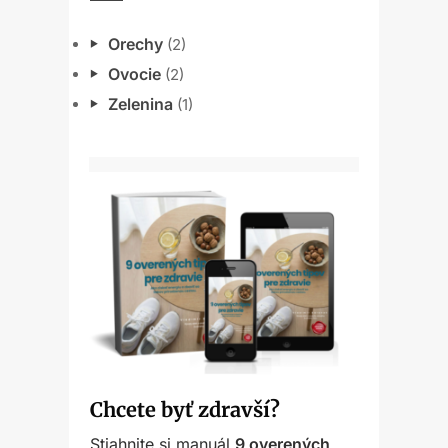
Orechy
(2)
Ovocie
(2)
Zelenina
(1)
Chcete byť zdravší?
Stiahnite si manuál
9 overených