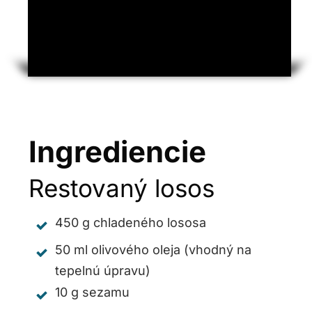
Ingrediencie
Restovaný losos
450 g chladeného lososa
50 ml olivového oleja (vhodný na
tepelnú úpravu)
10 g sezamu