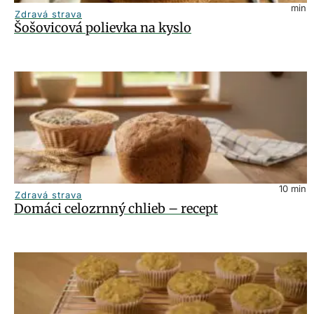
min
Zdravá strava
Šošovicová polievka na kyslo
10
min
Zdravá strava
Domáci celozrnný chlieb – recept