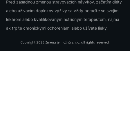
Pred zásadnou zmenou stravovacích návykov, začatím diéty
alebo užívaním doplnkov výživy sa vždy poraďte so svojím
lekárom alebo kvalifikovaným nutričným terapeutom, najmä
ak trpíte chronickými ochoreniami alebo užívate lieky.
Copyright
2026
Zmena je možná s. r. o.
, all rights reserved.