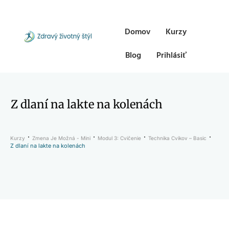
Domov
Kurzy
Blog
Prihlásiť
Z dlaní na lakte na kolenách
Kurzy
Zmena Je Možná - Mini
Modul 3: Cvičenie
Technika Cvikov – Basic
Z dlaní na lakte na kolenách