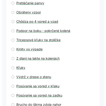
Pretláčanie panvy
Obráteny vzpor
Chôdza po 4 vpred a vzad
Podpor na boku - pokrčené kolená
Tricepsové kľuky na stoličke
Kmity vo výpade
Z dlaní na lakte na kolenách
Kľuky
Výdrž v drepe o stenu
Posúvanie sa vpred v kľaku
Posúvanie sa vpred na zadku
Brucho do šikma zdola nahor