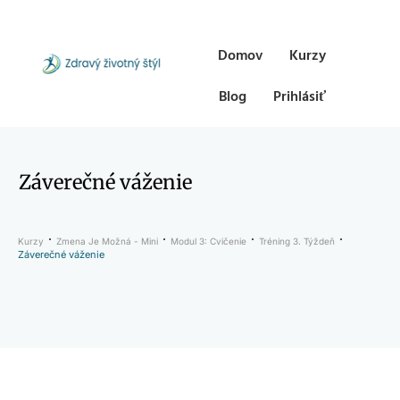
Domov
Kurzy
Blog
Prihlásiť
Záverečné váženie
Kurzy
Zmena Je Možná - Mini
Modul 3: Cvičenie
Tréning 3. Týždeň
Záverečné váženie